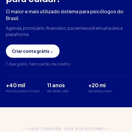
O maior e mais utilizado sistema para psicólogos do
Brasil.
Agenda, prontuário, financeiro, pacientes e IA em uma única
plataforma.
Criar conta grátis
→
7 dias grátis. Sem cartão de crédito.
+40 mil
11 anos
+20 mi
PSICÓLOGOS ATIVOS
DE MERCADO
SESSÕES/ANO
CADA JORNADA, UMA PLATAFORMA