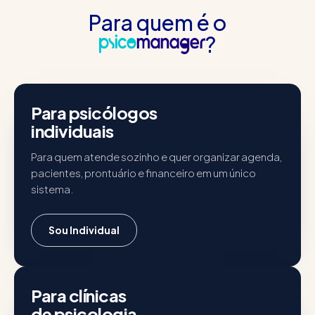
Para quem é o
?
Poliane Rocha
CRP 04/56394
Para psicólogos
individuais
Para quem atende sozinho e quer organizar agenda,
pacientes, prontuário e financeiro em um único
sistema.
Sou Individual
Clínica EntreNós
UBERLÂNDIA • MG
Para clínicas
de psicologia