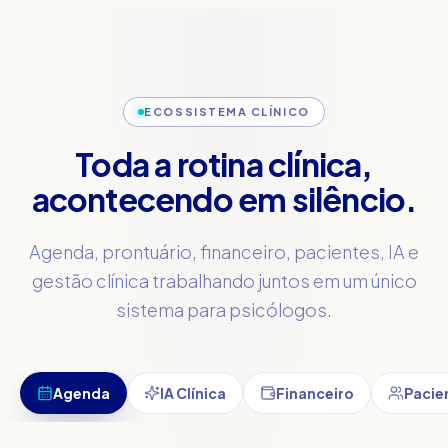
ECOSSISTEMA CLÍNICO
Toda a rotina clínica,
acontecendo em silêncio.
Agenda, prontuário, financeiro, pacientes, IA e
gestão clínica trabalhando juntos em um único
sistema para psicólogos.
Agenda
IA Clínica
Financeiro
Pacie
AGENDA
A manhã começa organizada